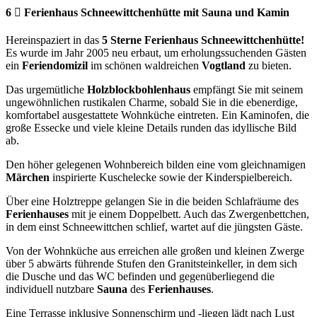
6
Ferienhaus Schneewittchenhütte mit Sauna und Kamin
Hereinspaziert in das
5 Sterne
Ferienhaus Schneewittchenhütte!
Es wurde im Jahr 2005 neu erbaut, um erholungssuchenden Gästen
ein
Feriendomizil
im schönen waldreichen
Vogtland
zu bieten.
Das urgemütliche
Holzblockbohlenhaus
empfängt Sie mit seinem
ungewöhnlichen rustikalen Charme, sobald Sie in die ebenerdige,
komfortabel ausgestattete Wohnküche eintreten. Ein Kaminofen, die
große Essecke und viele kleine Details runden das idyllische Bild
ab.
Den höher gelegenen Wohnbereich bilden eine vom gleichnamigen
Märchen
inspirierte Kuschelecke sowie der Kinderspielbereich.
Über eine Holztreppe gelangen Sie in die beiden Schlafräume des
Ferienhauses
mit je einem Doppelbett. Auch das Zwergenbettchen,
in dem einst Schneewittchen schlief, wartet auf die jüngsten Gäste.
Von der Wohnküche aus erreichen alle großen und kleinen Zwerge
über 5 abwärts führende Stufen den Granitsteinkeller, in dem sich
die Dusche und das WC befinden und gegenüberliegend die
individuell nutzbare
Sauna
des
Ferienhauses
.
Eine Terrasse inklusive Sonnenschirm und -liegen lädt nach Lust